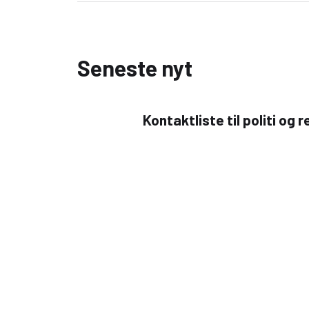
Seneste nyt
Kontaktliste til politi og
26. juni 2026
Sankt Hans i Nordhavn
22. juni 2026
Ny badezone sat på paus
22. juni 2026