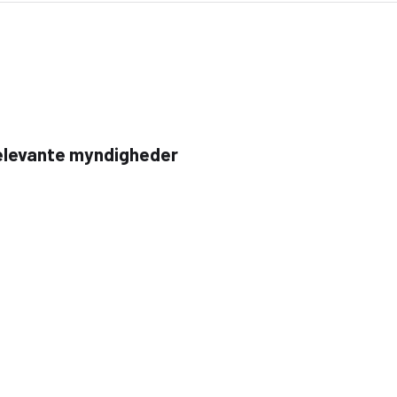
 relevante myndigheder
e